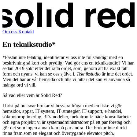
Om oss
Kontakt
En teknikstudio*
*Fastän inte felaktig, identifierar vi oss inte fullständigt med en
beskrivning så kort och prydlig. Vad gör ens en teknikstudio? Vi har
sedan 2019 sökt efter det rätta ordet, som, genom att ha exakt rätt
form och nyans, vi kan se oss själva i.
Teknikstudio
är inte det ordet.
Men det här är vår hemsida och tills vi hittar det kan vi använda så
många ord vi vill.
Så vad eller vem är Solid Red?
I brist på bra svar brukar vi besvara frågan med en lista: vi gör
hemsidor, appar, IT-system, IT-strategier, IT-support, e-handel,
sökmotor­optimering, 3D-modeller, mekatronik; både konsultarbete
och egna projekt; vi är system­administratörer på ett par företag och
gör det som ingen annan kan på par andra. Det brukar inte direkt
rinna fram som en elegant och övertygande elevator pitch.