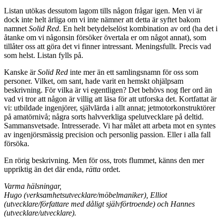
Listan utökas dessutom lagom tills någon frågar igen. Men vi är
dock inte helt ärliga om vi inte nämner att detta är syftet bakom
namnet
Solid Red
. En helt betydelselöst kombination av ord (ha det i
åtanke om vi någonsin försöker övertala er om något annat), som
tillåter oss att göra det vi finner intressant. Meningsfullt. Precis vad
som helst. Listan fylls på.
Kanske är
Solid Red
inte mer än ett samlingsnamn för oss som
personer. Vilket, om sant, hade varit en hemskt ohjälpsam
beskrivning. För vilka är vi egentligen? Det behövs nog fler ord än
vad vi tror att någon är villig att läsa för att utforska det. Kortfattat är
vi: utbildade ingenjörer, självlärda i allt annat; jetmotorkonstruktörer
på amatörnivå; några sorts halvverkliga spelutvecklare på deltid.
Sammansvetsade. Intresserade. Vi har målet att arbeta mot en syntes
av ingenjörsmässig precision och personlig passion. Eller i alla fall
försöka.
En rörig beskrivning. Men för oss, trots flummet, känns den mer
uppriktig än det där enda,
rätta
ordet.
Varma hälsningar,
Hugo (verksamhetsutvecklare/möbelmaniker), Elliot
(utvecklare/författare med dåligt självförtroende) och Hannes
(utvecklare/utvecklare).